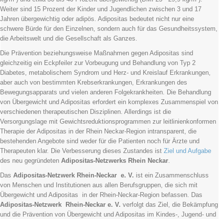
Weiter sind 15 Prozent der Kinder und Jugendlichen zwischen 3 und 17
Jahren übergewichtig oder adipös. Adipositas bedeutet nicht nur eine
schwere Bürde für den Einzelnen, sondern auch für das Gesundheitssystem,
die Arbeitswelt und die Gesellschaft als Ganzes.
Die Prävention beziehungsweise Maßnahmen gegen Adipositas sind
gleichzeitig ein Eckpfeiler zur Vorbeugung und Behandlung von Typ 2
Diabetes, metabolischem Syndrom und Herz- und Kreislauf Erkrankungen,
aber auch von bestimmten Krebserkrankungen, Erkrankungen des
Bewegungsapparats und vielen anderen Folgekrankheiten. Die Behandlung
von Übergewicht und Adipositas erfordert ein komplexes Zusammenspiel von
verschiedenen therapeutischen Disziplinen. Allerdings ist die
Versorgungslage mit Gewichtsreduktionsprogrammen zur leitlinienkonformen
Therapie der Adipositas in der Rhein Neckar-Region intransparent, die
bestehenden Angebote sind weder für die Patienten noch für Ärzte und
Therapeuten klar. Die Verbesserung dieses Zustandes ist
Ziel und Aufgabe
des neu gegründeten
Adipositas-Netzwerks Rhein Neckar
.
Das
Adipositas-Netzwerk Rhein-Neckar e. V.
ist ein Zusammenschluss
von Menschen und Institutionen aus allen Berufsgruppen, die sich mit
Übergewicht und Adipositas in der Rhein-Neckar-Region befassen. Das
Adipositas-Netzwerk Rhein-Neckar e. V.
verfolgt das Ziel, die Bekämpfung
und die Prävention von Übergewicht und Adipositas im Kindes-, Jugend- und