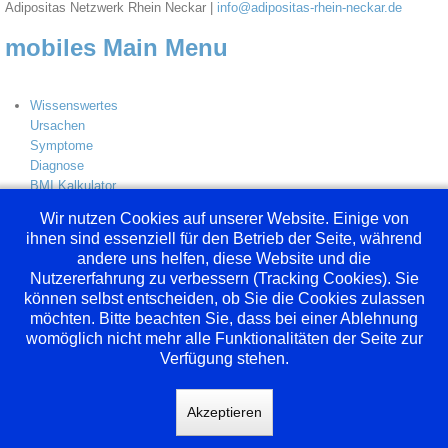
Adipositas Netzwerk Rhein Neckar |
info@adipositas-rhein-neckar.de
mobiles Main Menu
Wissenswertes
Ursachen
Symptome
Diagnose
BMI Kalkulator
Links
Wir nutzen Cookies auf unserer Website. Einige von
Therapie
ihnen sind essenziell für den Betrieb der Seite, während
Ernährungstherapie
andere uns helfen, diese Website und die
Chirurgische Therapie
Nutzererfahrung zu verbessern (Tracking Cookies). Sie
Angebote
können selbst entscheiden, ob Sie die Cookies zulassen
Betroffene
möchten. Bitte beachten Sie, dass bei einer Ablehnung
Ärzte
womöglich nicht mehr alle Funktionalitäten der Seite zur
interaktive Karte
Verfügung stehen.
Über uns
Ziele
Verein
Akzeptieren
Partner
Login