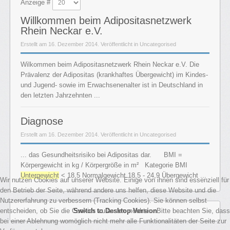
Anzeige #
Willkommen beim Adipositasnetzwerk
Rhein Neckar e.V.
Erstellt am 16. Dezember 2014. Veröffentlicht in Uncategorised
Wilkommen beim Adipositasnetzwerk Rhein Neckar e.V. Die
Prävalenz der Adipositas (krankhaftes Übergewicht) im Kindes-
und Jugend- sowie im Erwachsenenalter ist in Deutschland in
den letzten Jahrzehnten ...
Diagnose
Erstellt am 16. Dezember 2014. Veröffentlicht in Uncategorised
... das Gesundheitsrisiko bei Adipositas dar. BMI =
Körpergewicht in kg / Körpergröße in m² Kategorie BMI
Untergewicht
< 18,5 Normalgewicht 18,5 - 24,9 Übergewicht ...
Wir nutzen Cookies auf unserer Website. Einige von ihnen sind essenziell für
den Betrieb der Seite, während andere uns helfen, diese Website und die
Nutzererfahrung zu verbessern (Tracking Cookies). Sie können selbst
entscheiden, ob Sie die Cookies zulassen möchten. Bitte beachten Sie, dass
Switch to Desktop Version
bei einer Ablehnung womöglich nicht mehr alle Funktionalitäten der Seite zur