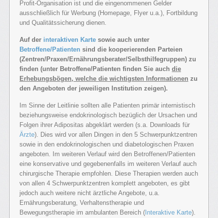
Profit-Organisation ist und die eingenommenen Gelder
ausschließlich für Werbung (Homepage, Flyer u.a.), Fortbildung
und Qualitätssicherung dienen.
Auf der
interaktiven Karte
sowie auch unter
Betroffene/Patienten
sind die kooperierenden Parteien
(Zentren/Praxen/Ernährungsberater/Selbsthilfegruppen) zu
finden (unter Betroffene/Patienten finden Sie auch
die
Erhebungsbögen, welche die wichtigsten Informationen
zu
den Angeboten der jeweiligen Institution zeigen).
Im Sinne der Leitlinie sollten alle Patienten primär internistisch
beziehungsweise endokrinologisch bezüglich der Ursachen und
Folgen ihrer Adipositas abgeklärt werden (s.a. Downloads für
Ärzte
). Dies wird vor allen Dingen in den 5 Schwerpunktzentren
sowie in den endokrinologischen und diabetologischen Praxen
angeboten. Im weiteren Verlauf wird den Betroffenen/Patienten
eine konservative und gegebenenfalls im weiteren Verlauf auch
chirurgische Therapie empfohlen. Diese Therapien werden auch
von allen 4 Schwerpunktzentren komplett angeboten, es gibt
jedoch auch weitere nicht ärztliche Angebote, u.a.
Ernährungsberatung, Verhaltenstherapie und
Bewegungstherapie im ambulanten Bereich (
Interaktive Karte
).