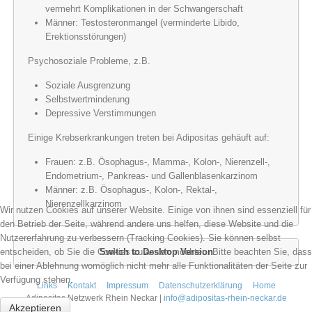
vermehrt Komplikationen in der Schwangerschaft
Männer: Testosteronmangel (verminderte Libido,
Erektionsstörungen)
Psychosoziale Probleme, z.B.
Soziale Ausgrenzung
Selbstwertminderung
Depressive Verstimmungen
Einige Krebserkrankungen treten bei Adipositas gehäuft auf:
Frauen: z.B. Ösophagus-, Mamma-, Kolon-, Nierenzell-,
Endometrium-, Pankreas- und Gallenblasenkarzinom
Männer: z.B. Ösophagus-, Kolon-, Rektal-,
Nierenzellkarzinom
Wir nutzen Cookies auf unserer Website. Einige von ihnen sind essenziell für
den Betrieb der Seite, während andere uns helfen, diese Website und die
Nutzererfahrung zu verbessern (Tracking Cookies). Sie können selbst
entscheiden, ob Sie die Cookies zulassen möchten. Bitte beachten Sie, dass
Switch to Desktop Version
bei einer Ablehnung womöglich nicht mehr alle Funktionalitäten der Seite zur
Verfügung stehen.
Links
Kontakt
Impressum
Datenschutzerklärung
Home
Adipositas Netzwerk Rhein Neckar |
info@adipositas-rhein-neckar.de
Akzeptieren