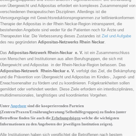
von Übergewicht und Adipositas erfordert ein komplexes Zusammenspiel von
verschiedenen therapeutischen Disziplinen. Allerdings ist die
Versorgungslage mit Gewichtsreduktionsprogrammen zur leitlinienkonformen
Therapie der Adipositas in der Rhein Neckar-Region intransparent, die
bestehenden Angebote sind weder für die Patienten noch für Ärzte und
Therapeuten klar. Die Verbesserung dieses Zustandes ist
Ziel und Aufgabe
des neu gegründeten
Adipositas-Netzwerks Rhein Neckar
.
Das
Adipositas-Netzwerk Rhein-Neckar e. V.
ist ein Zusammenschluss
von Menschen und Institutionen aus allen Berufsgruppen, die sich mit
Übergewicht und Adipositas in der Rhein-Neckar-Region befassen. Das
Adipositas-Netzwerk Rhein-Neckar e. V.
verfolgt das Ziel, die Bekämpfung
und die Prävention von Übergewicht und Adipositas im Kindes-, Jugend- und
Erwachsenenalter zu fördern und zu koordinieren. Folgekrankheiten sollen
gemildert oder verhindert werden. Diese Ziele erfordern ein interdisziplinäres,
multidimensionales, langfristiges und koordiniertes Vorgehen.
Unter
Angebote
sind die kooperierenden Parteien
(Zentren/Praxen/Ernährungberatung/Selbsthilfegruppen) zu finden (unter
Betroffene finden Sie auch die
Erhebungsbögen
welche die wichtigsten
Informationen zu den Angeboten der jeweiligen Institution zeigen).
Alle Institutionen haben sich verpflichtet die Betroffenen nach bestem