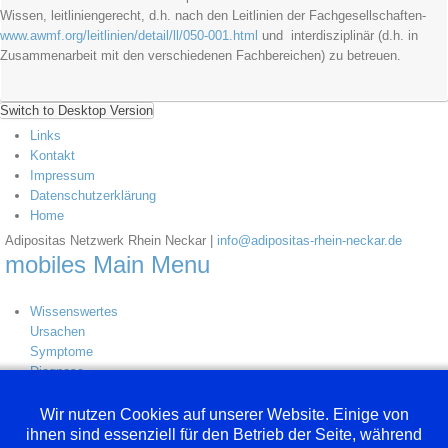
Wissen, leitliniengerecht, d.h. nach den Leitlinien der Fachgesellschaften-
www.awmf.org/leitlinien/detail/ll/050-001.html
und interdisziplinär (d.h. in
Zusammenarbeit mit den verschiedenen Fachbereichen) zu betreuen.
Switch to Desktop Version
Links
Kontakt
Impressum
Datenschutzerklärung
Home
Adipositas Netzwerk Rhein Neckar |
info@adipositas-rhein-neckar.de
mobiles Main Menu
Wissenswertes
Ursachen
Symptome
Diagnose
BMI Kalkulator
Links
Wir nutzen Cookies auf unserer Website. Einige von
Therapie
ihnen sind essenziell für den Betrieb der Seite, während